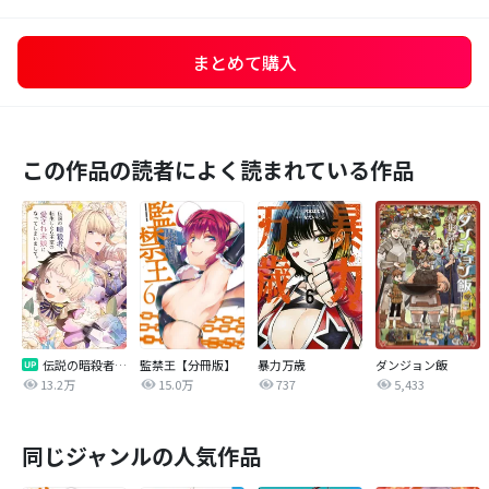
まとめて購入
この作品の読者によく読まれている作品
伝説の暗殺者、転生したら王家の愛され末娘になってしまいまして。【タテヨミ】
監禁王【分冊版】
暴力万歳
ダンジョン飯
13.2万
15.0万
737
5,433
同じジャンルの人気作品