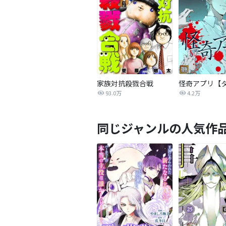
家族対抗殺戮合戦
93.0万
4.2万
同じジャンルの人気作