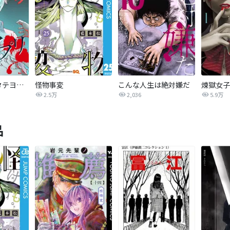
怪奇アプリ【タテヨミ】
怪物事変
こんな人生は絶対嫌だ
煉獄女子
2.5万
2,036
5.9万
品