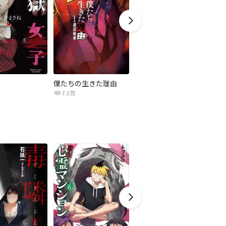
僕たちの生きた理由
悪の華道を行きましょう
カ
7.3万
8.1万