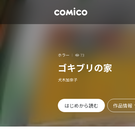
ホラー
73
ゴキブリの家
犬木加奈子
作品情報
はじめから読む