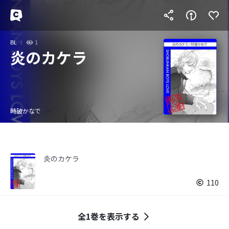
BL
1
炎のカケラ
時破かなで
炎のカケラ
110
全1巻を表示する