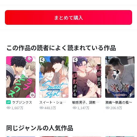
まとめて購入
この作品の読者によく読まれている作品
ラブジンクス
スイート・ショット
敏感男子、調教される
激痛～執着の檻～
1,667万
448.3万
1,147万
206.9万
同じジャンルの人気作品