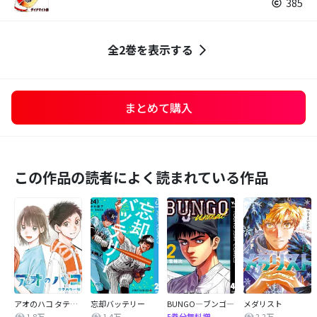
385
全2巻を表示する
まとめて購入
この作品の読者によく読まれている作品
アオのハコ タテカラー版【タテヨミ】
忘却バッテリー
BUNGO―ブンゴ―
メダリスト
1.8万
1.4万
2.2万
5巻分無料増