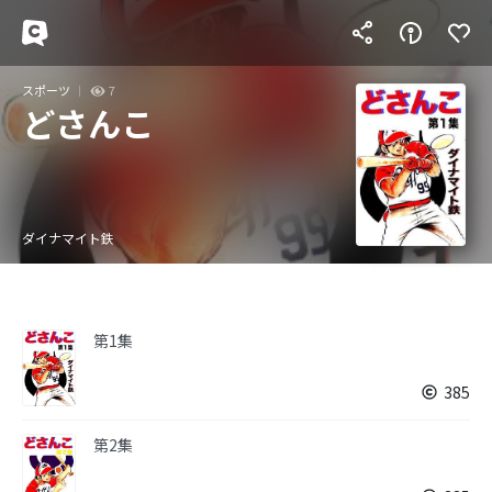
スポーツ
7
どさんこ
ダイナマイト鉄
第1集
385
第2集