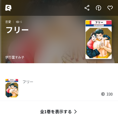
恋愛
6
フリー
伊万里すみ子
フリー
330
全1巻を表示する