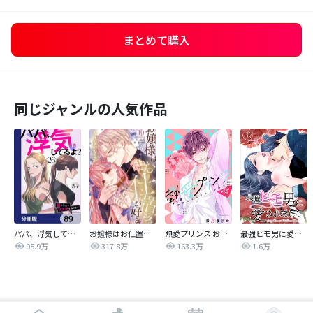
まとめて購入
同じジャンルの人気作品
パパ、浮気してるよ？娘と二人でクズ夫を捨てます【分冊版】
お嬢様はお仕置きが好き
熱愛プリンス お兄ちゃんはキミが好き
最強ヒモ男に愛されまして
95.9万
317.8万
163.3万
1.6万