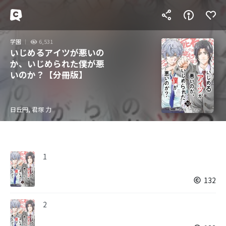
学園
6,531
いじめるアイツが悪いの
か、いじめられた僕が悪
いのか？【分冊版】
日丘円, 君塚 力
1
132
2