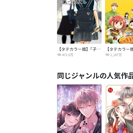
【タテカラー版】｢子供を殺してください｣という親たち
472.0万
1,107万
同じジャンルの人気作