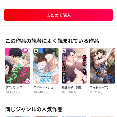
まとめて購入
この作品の読者によく読まれている作品
ラブジンクス
スイート・ショット
敏感男子、調教される
ワイドオープン【改訂版】
1,668万
448.8万
1,147万
90.6万
同じジャンルの人気作品