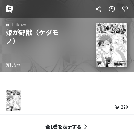
BL
129
姫が野獣（ケダモ
ノ）
河村なつ
220
全1巻を表示する