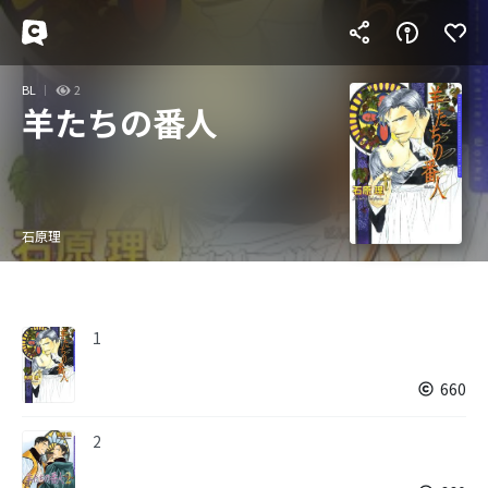
BL
2
羊たちの番人
石原理
1
660
2