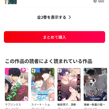
660
全2巻を表示する
まとめて購入
この作品の読者によく読まれている作品
ラブジンクス
スイート・ショット
敏感男子、調教される
激痛～執着の檻～
1,666万
447.7万
1,147万
206.8万