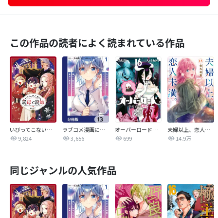
この作品の読者によく読まれている作品
いびってこない義母と義姉
ラブコメ漫画に入ってしまったので、推しの負けヒロインを全力で幸せにする【分冊版】
オーバーロード 不死者のOh!
夫婦以上、恋人未満。【分冊版】
9,824
3,656
699
14.9万
同じジャンルの人気作品