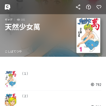
ギャグ
181
天然少女萬
こしばてつや
（１）
792
（２）