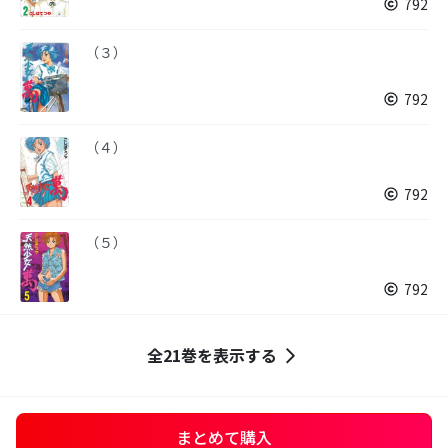
792
（３）
792
（４）
792
（５）
792
全21巻を表示する
まとめて購入