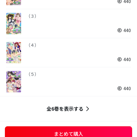
440
（３）
440
（４）
440
（５）
440
全6巻を表示する
まとめて購入