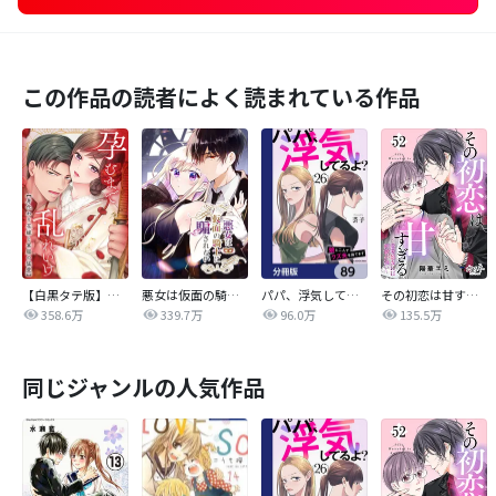
この作品の読者によく読まれている作品
【白黒タテ版】孕むまで乱れいけ～身代わり花嫁と軍服の猛愛
悪女は仮面の騎士に騙されない
パパ、浮気してるよ？娘と二人でクズ夫を捨てます【分冊版】
その初恋は甘すぎる～恋愛処女には刺激が強い～
358.6万
339.7万
96.0万
135.5万
同じジャンルの人気作品