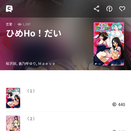
恋愛
1,097
ひめHo！だい
桜沢鈴, 香乃呼ゆり, Ｍａｅｖｅ
（１）
440
（２）