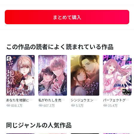
まとめて購入
この作品の読者によく読まれている作品
あなたを地獄に堕とすまで
私がわたしを売る理由
シンジュウエンド【タテヨミ】
パーフェクトグリッター
838.1万
607.3万
5.5万
35.4万
同じジャンルの人気作品