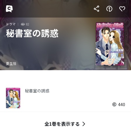
ドラマ
82
秘書室の誘惑
夏生恒
秘書室の誘惑
440
全1巻を表示する