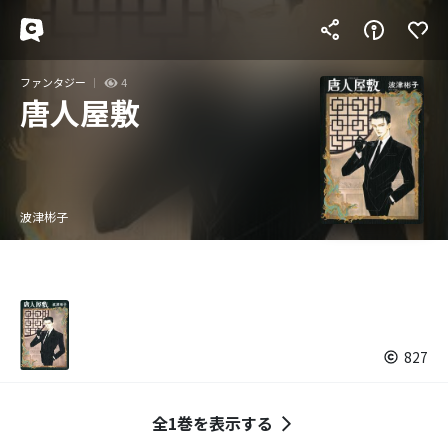
ファンタジー
4
唐人屋敷
波津彬子
827
全1巻を表示する