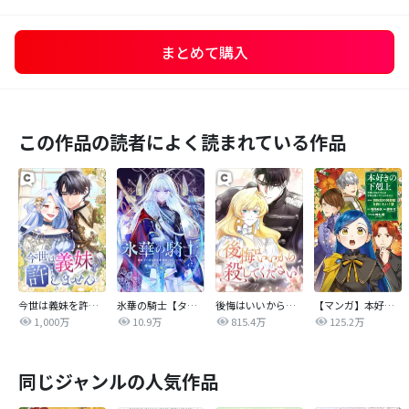
まとめて購入
この作品の読者によく読まれている作品
今世は義妹を許しません
氷華の騎士【タテヨミ】
後悔はいいから殺してください
【マンガ】本好きの下剋上 第四部
1,000万
10.9万
815.4万
125.2万
同じジャンルの人気作品