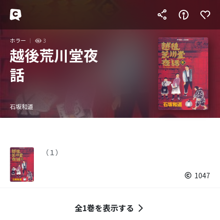
ホラー
3
越後荒川堂夜
話
石坂和道
（１）
1047
全1巻を表示する