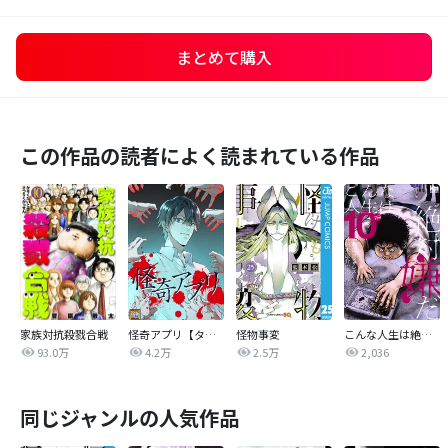
まとめて購入
この作品の読者によく読まれている作品
家族対抗殺戮合戦
怪奇アプリ【タテヨミ】
怪物事変
こんな人生は絶対嫌だ
93.0万
4.2万
2.5万
2,036
同じジャンルの人気作品