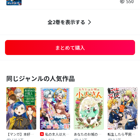
550
全2巻を表示する
まとめて購入
同じジャンルの人気作品
【マンガ】本好きの下剋上 第四部
私の主人は大きな犬系騎士様
あなたのお城の小人さん ～御飯下さい、働きますっ～（コミック）【分冊版】
転生したら平民でした。～生活水準に耐えられないので貴族を目指します～（コミック）
125.3万
2,419
4.2万
9.2万