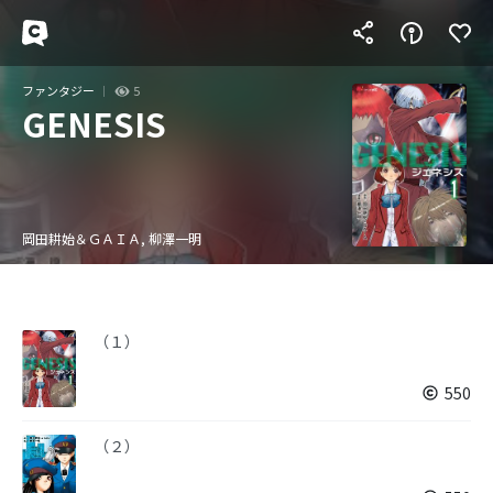
ファンタジー
5
GENESIS
岡田耕始＆ＧＡＩＡ, 柳澤一明
（１）
550
（２）