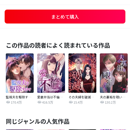
まとめて購入
この作品の読者によく読まれている作品
監視夫を駆除するまで
愛妻弁当は不倫に含まれますか？
その夫婦を破滅させるまで
夫の裏垢を覗いてみたら
170.4万
416.5万
15.4万
130.2万
同じジャンルの人気作品