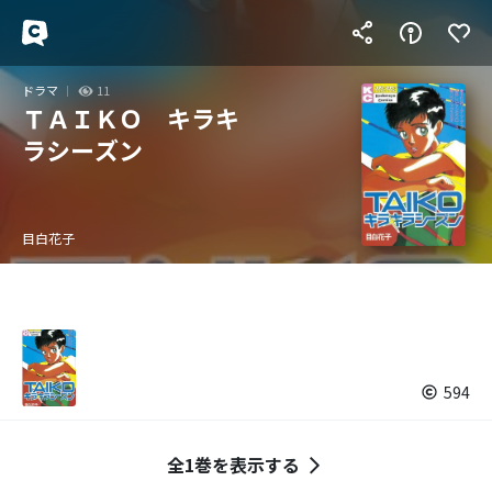
ドラマ
11
ＴＡＩＫＯ キラキ
ラシーズン
目白花子
594
全1巻を表示する