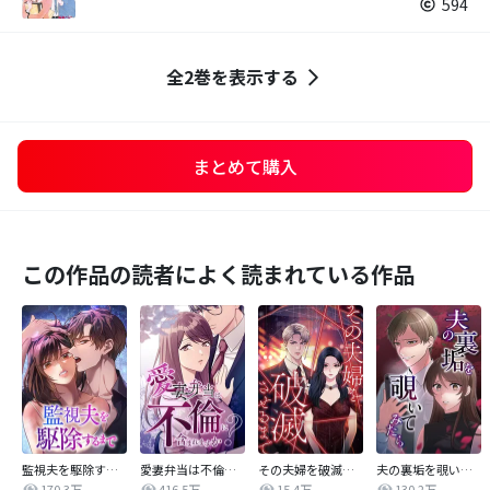
594
全2巻を表示する
まとめて購入
この作品の読者によく読まれている作品
監視夫を駆除するまで
愛妻弁当は不倫に含まれますか？
その夫婦を破滅させるまで
夫の裏垢を覗いてみたら
170.3万
416.5万
15.4万
130.2万