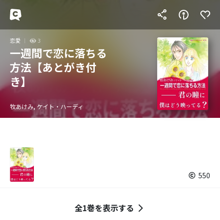
恋愛
3
一週間で恋に落ちる
方法【あとがき付
き】
牧あけみ, ケイト・ハーディ
550
全1巻を表示する