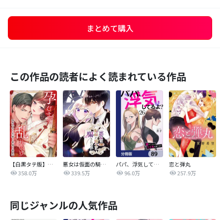
まとめて購入
この作品の読者によく読まれている作品
【白黒タテ版】孕むまで乱れいけ～身代わり花嫁と軍服の猛愛
悪女は仮面の騎士に騙されない
パパ、浮気してるよ？娘と二人でクズ夫を捨てます【分冊版】
恋と弾丸
358.0万
339.5万
96.0万
257.9万
同じジャンルの人気作品