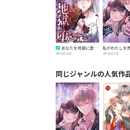
あなたを地獄に堕とすまで
私がわたしを
833.4万
606.3万
同じジャンルの人気作