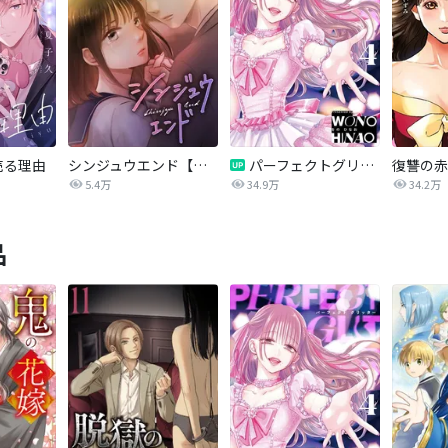
売る理由
シンジュウエンド【タテヨミ】
パーフェクトグリッター
5.4万
34.9万
34.2万
品