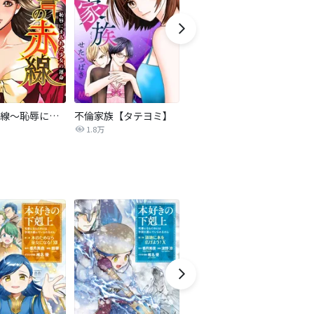
復讐の赤線～恥辱にまみれた少女の運命～【タテヨミ】
不倫家族【タテヨミ】
夫を社会的に抹殺する5つの方法
1.8万
629.5万