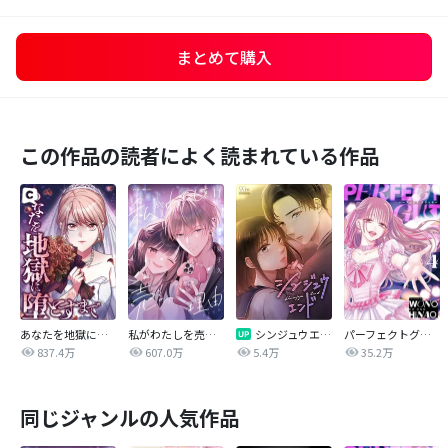
まとめて購入
この作品の読者によく読まれている作品
あなたを地獄に堕とすまで
私がわたしを売る理由
シンジュウエンド【タテヨミ】
パーフェクトグリッター
837.4万
607.0万
5.4万
35.2万
同じジャンルの人気作品