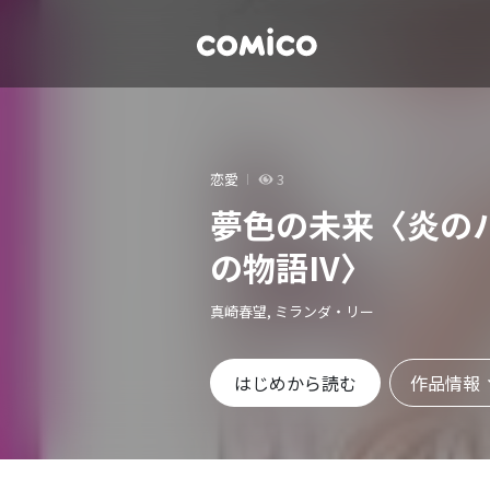
恋愛
3
夢色の未来〈炎の
の物語IV〉
真崎春望, ミランダ・リー
作品情報
はじめから読む