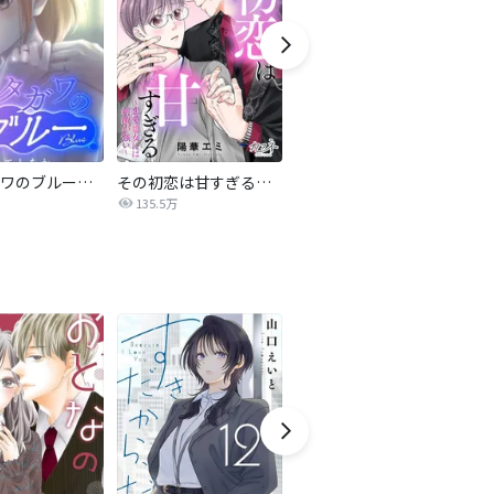
サレタガワのブルー【タテヨミ】
その初恋は甘すぎる～恋愛処女には刺激が強い～
ブラック・ストーム
135.5万
40.4万