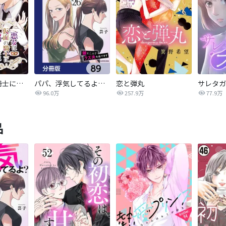
悪女は仮面の騎士に騙されない
パパ、浮気してるよ？娘と二人でクズ夫を捨てます【分冊版】
恋と弾丸
96.0万
257.9万
77.9万
品