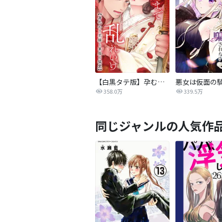
【白黒タテ版】孕むまで乱れいけ～身代わり花嫁と軍服の猛愛
358.0万
339.5万
同じジャンルの人気作