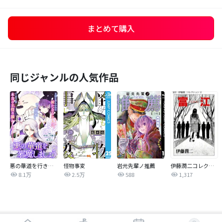
まとめて購入
同じジャンルの人気作品
悪の華道を行きましょう
怪物事変
岩元先輩ノ推薦
伊藤潤二コレクション
8.1万
2.5万
588
1,317