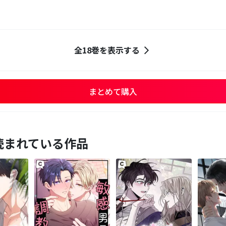
全18巻を表示する
まとめて購入
読まれている作品