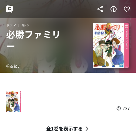
ドラマ
6
必勝ファミリ
ー
粕谷紀子
737
全1巻を表示する