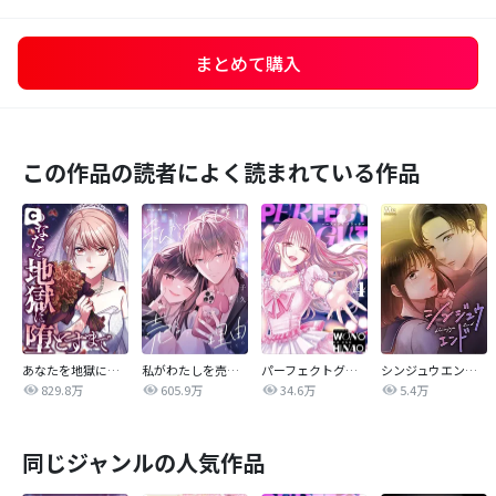
まとめて購入
この作品の読者によく読まれている作品
あなたを地獄に堕とすまで
私がわたしを売る理由
パーフェクトグリッター
シンジュウエンド【タテヨミ】
829.8万
605.9万
34.6万
5.4万
同じジャンルの人気作品