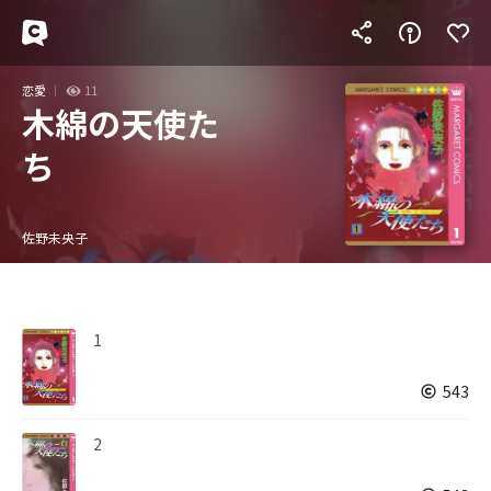
恋愛
11
木綿の天使た
ち
佐野未央子
1
543
2