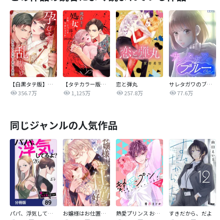
【白黒タテ版】孕むまで乱れいけ～身代わり花嫁と軍服の猛愛
【タテカラー版】漣蒼士に処女を捧ぐ～さあ、じっくり愛でましょうか
恋と弾丸
サレタガワのブルー【タテヨミ】
356.7万
1,125万
257.8万
77.6万
同じジャンルの人気作品
パパ、浮気してるよ？娘と二人でクズ夫を捨てます【分冊版】
お嬢様はお仕置きが好き
熱愛プリンス お兄ちゃんはキミが好き
すきだから、だよ