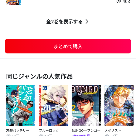
408
全2巻を表示する
まとめて購入
同じジャンルの人気作品
忘却バッテリー
ブルーロック
BUNGO―ブンゴ―
メダリスト
1.4万
4.0万
2.2万
5巻分無料増