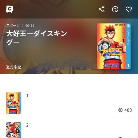
スポーツ
11
大好王―ダイスキン
グ―
道元宗紀
1
408
2