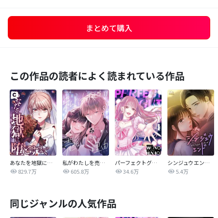
まとめて購入
この作品の読者によく読まれている作品
あなたを地獄に堕とすまで
私がわたしを売る理由
パーフェクトグリッター
シンジュウエンド【タテヨミ】
829.7万
605.8万
34.6万
5.4万
同じジャンルの人気作品