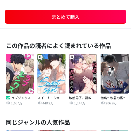
まとめて購入
この作品の読者によく読まれている作品
ラブジンクス
スイート・ショット
敏感男子、調教される
激痛～執着の檻～
1,667万
448.2万
1,147万
206.9万
同じジャンルの人気作品