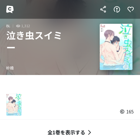
BL
1,312
泣き虫スイミ
ー
紗嬉
165
全1巻を表示する