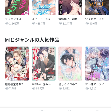
ラブジンクス
スイート・ショット
敏感男子、調教される
ワイドオープン【改訂版】
1,668万
448.7万
1,147万
90.6万
同じジャンルの人気作品
婚約破棄された悪辣オメガは義兄公爵に執着される 【連載版】
かわいいきみ～美人な幼馴染と平凡な僕～
優しくイジめて溶かして混ぜて
オレ様マーメイドは発情中～王子様は貧乏学生がお好き～
7,783
69.7万
2,891
9,312