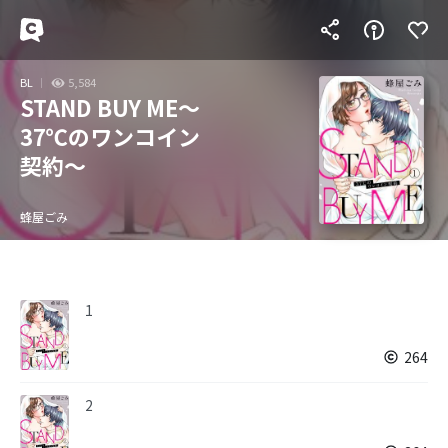
BL
5,584
STAND BUY ME～
37℃のワンコイン
契約～
蜂屋ごみ
1
264
2