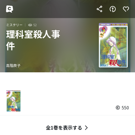
ミステリー
52
理科室殺人事
件
高階良子
550
全1巻を表示する