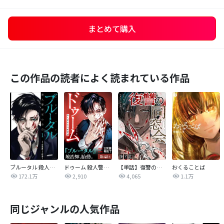
まとめて購入
この作品の読者によく読まれている作品
ブルータル 殺人警察官の告白
ドゥーム 殺人警察官の断罪録 分冊版
【単話】復讐の同窓会
おくることば
172.1万
2,910
4,065
1.1万
同じジャンルの人気作品