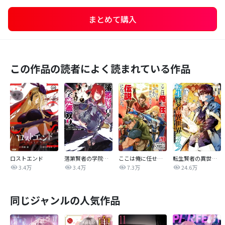
まとめて購入
この作品の読者によく読まれている作品
ロストエンド
落第賢者の学院無双 ～二度目の転生、Ｓランクチート魔術師冒険録～
ここは俺に任せて先に行けと言ってから10年がたったら伝説になっていた。
転生賢者の異世界ライフ～第二の職業を得て、世界最強になりました～
3.4万
3.4万
7.3万
24.6万
同じジャンルの人気作品