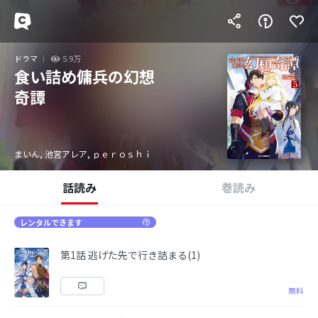
ドラマ
5.9万
食い詰め傭兵の幻想
奇譚
まいん, 池宮アレア, ｐｅｒｏｓｈｉ
話読み
巻読み
レンタルできます
第1話 逃げた先で行き詰まる(1)
無料