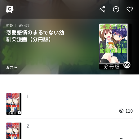
恋愛
477
恋愛感情のまるでない幼
馴染漫画【分冊版】
渡井亘
1
110
2