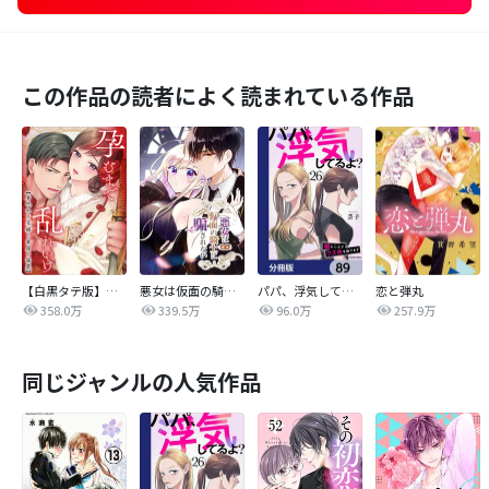
この作品の読者によく読まれている作品
【白黒タテ版】孕むまで乱れいけ～身代わり花嫁と軍服の猛愛
悪女は仮面の騎士に騙されない
パパ、浮気してるよ？娘と二人でクズ夫を捨てます【分冊版】
恋と弾丸
358.0万
339.5万
96.0万
257.9万
同じジャンルの人気作品