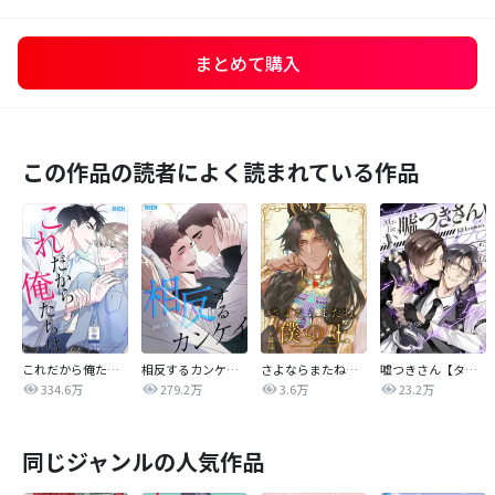
まとめて購入
この作品の読者によく読まれている作品
これだから俺たちは
相反するカンケイ【改訂版】
さよならまたね、僕の王【タテヨミ】
嘘つきさん【タテヨミ】
334.6万
279.2万
3.6万
23.2万
同じジャンルの人気作品