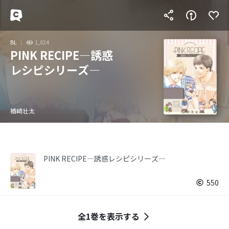
BL
1,024
PINK RECIPE―誘惑
レシピシリーズ―
楢崎壮太
PINK RECIPE―誘惑レシピシリーズ―
550
全1巻を表示する