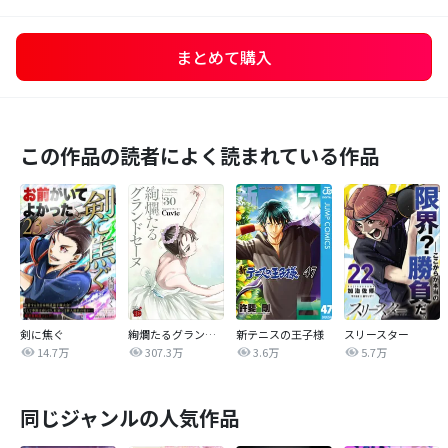
まとめて購入
この作品の読者によく読まれている作品
剣に焦ぐ
絢爛たるグランドセーヌ
新テニスの王子様
スリースター
14.7万
307.3万
3.6万
5.7万
同じジャンルの人気作品