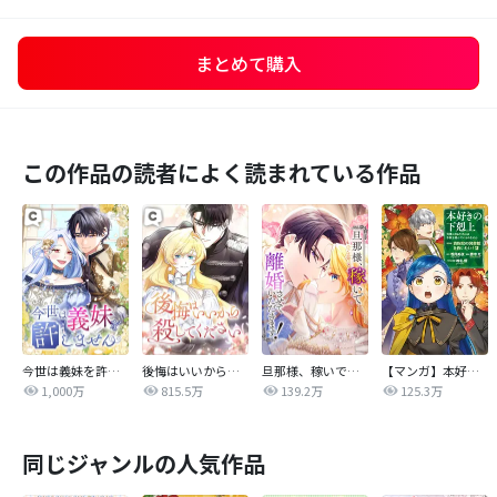
まとめて購入
この作品の読者によく読まれている作品
今世は義妹を許しません
後悔はいいから殺してください
旦那様、稼いで離婚させていただきます！
【マンガ】本好きの下剋上 第四部
1,000万
815.5万
139.2万
125.3万
同じジャンルの人気作品