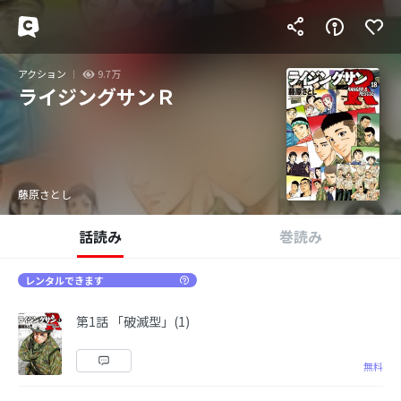
アクション
9.7万
ライジングサンＲ
藤原さとし
話読み
巻読み
レンタルできます
第1話 「破滅型」(1)
無料