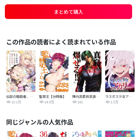
まとめて購入
この作品の読者によく読まれている作品
伝説の暗殺者、転生したら王家の愛され末娘になってしまいまして。【タテヨミ】
監禁王【分冊版】
陣内流柔術流浪伝 真島、爆ぜる！！
ラスボス少女アカリ～ワタシより強いやつに会いに現代に行く～【タテヨミ】
13.1万
14.9万
181
2.5万
同じジャンルの人気作品