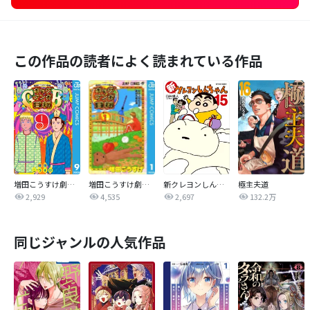
この作品の読者によく読まれている作品
増田こうすけ劇場 ギャグマンガ日和GB
増田こうすけ劇場 ギャグマンガ日和
新クレヨンしんちゃん
極主夫道
2,929
4,535
2,697
132.2万
同じジャンルの人気作品