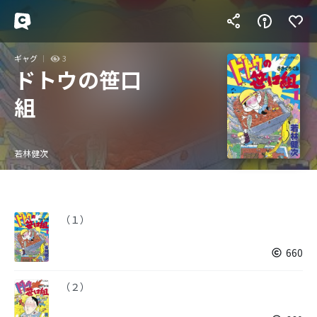
ギャグ
3
ドトウの笹口
組
若林健次
（１）
660
（２）