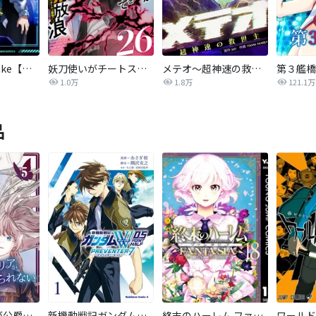
悪役人生RE-take【タテヨミ】
妖刀使いがチートスキルをもって異世界放浪 ～生まれ持ったチートは最強！！～
メテオ～超神速の救世主～【タテヨミ】
第３艦橋
1.0万
1.8万
121.1万
品
オフィーリアが公爵家を離れられない理由【単行本版】
新機動戦記ガンダムW 0．5 PREVENTER-7
終末のハーレム ファンタジア セミカラー版
ワールド