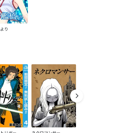
より
トリガー
ネクロマンサー
第３艦橋より
T