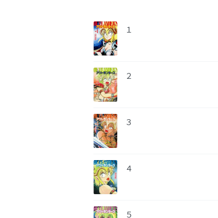
１
２
３
４
５