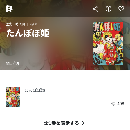
歴史・時代劇
0
たんぽぽ姫
桑田次郎
たんぽぽ姫
408
全1巻を表示する