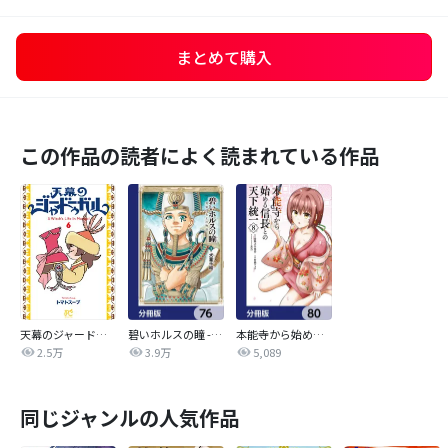
まとめて購入
この作品の読者によく読まれている作品
天幕のジャードゥーガル
碧いホルスの瞳 -男装の女王の物語-【分冊版】
本能寺から始める信長との天下統一【分冊版】
2.5万
3.9万
5,089
同じジャンルの人気作品