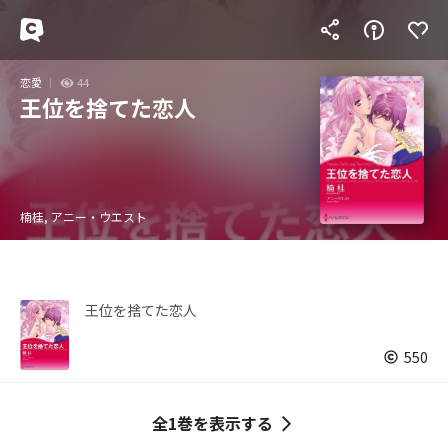
恋愛
44
王位を捨てた恋人
楠桂, アニー・ウエスト
王位を捨てた恋人
550
全1巻を表示する