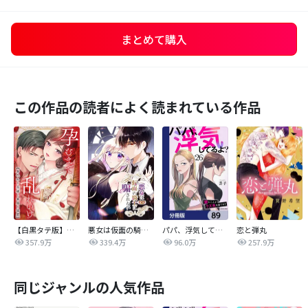
まとめて購入
この作品の読者によく読まれている作品
【白黒タテ版】孕むまで乱れいけ～身代わり花嫁と軍服の猛愛
悪女は仮面の騎士に騙されない
パパ、浮気してるよ？娘と二人でクズ夫を捨てます【分冊版】
恋と弾丸
357.9万
339.4万
96.0万
257.9万
同じジャンルの人気作品