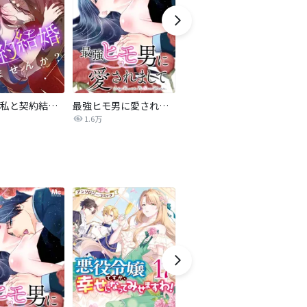
旦那様、私と契約結婚しませんか？【タテヨミ】
最強ヒモ男に愛されまして
Perfect Crime
氷
1.6万
206.5万