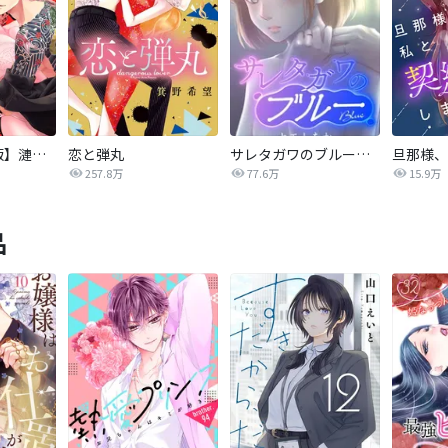
【タテカラー版】漣蒼士に処女を捧ぐ～さあ、じっくり愛でましょうか
恋と弾丸
サレタガワのブルー【タテヨミ】
257.8万
77.6万
15.9万
品