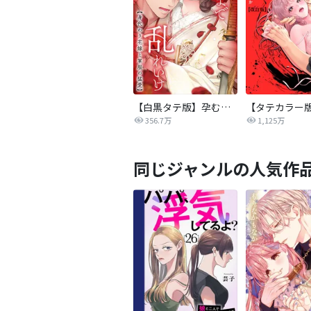
【白黒タテ版】孕むまで乱れいけ～身代わり花嫁と軍服の猛愛
356.7万
1,125万
同じジャンルの人気作