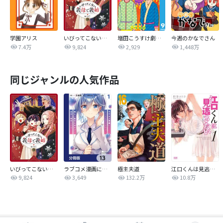
学園アリス
いびってこない義母と義姉
増田こうすけ劇場 ギャグマンガ日和GB
今週のかなでさん
7.4万
9,824
2,929
1,448万
同じジャンルの人気作品
いびってこない義母と義姉
ラブコメ漫画に入ってしまったので、推しの負けヒロインを全力で幸せにする【分冊版】
極主夫道
江口くんは見逃さない
9,824
3,649
132.2万
10.8万