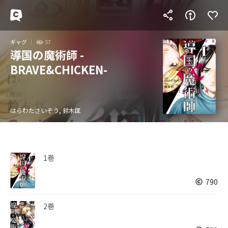
ギャグ
57
導国の魔術師 -
BRAVE&CHICKEN-
はらわたさいぞう, 鈴木匡
1巻
790
2巻