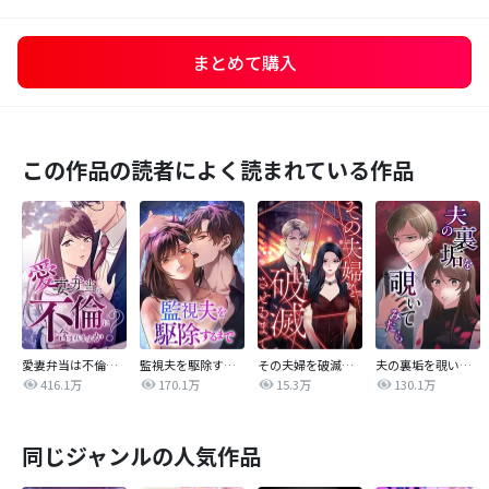
まとめて購入
この作品の読者によく読まれている作品
愛妻弁当は不倫に含まれますか？
監視夫を駆除するまで
その夫婦を破滅させるまで
夫の裏垢を覗いてみたら
416.1万
170.1万
15.3万
130.1万
同じジャンルの人気作品