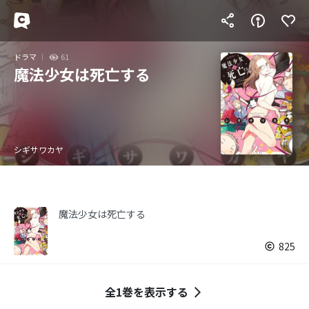
ドラマ
61
魔法少女は死亡する
シギサワカヤ
魔法少女は死亡する
825
全1巻を表示する