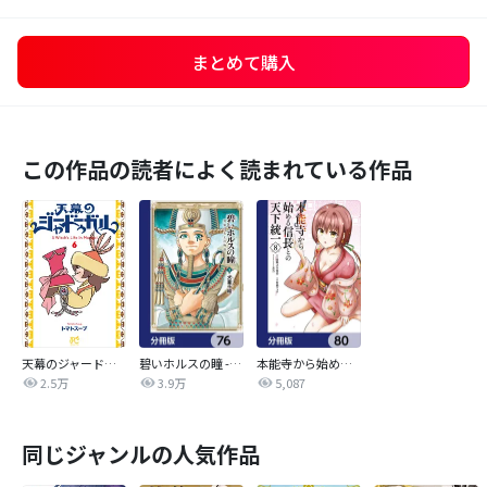
まとめて購入
この作品の読者によく読まれている作品
天幕のジャードゥーガル
碧いホルスの瞳 -男装の女王の物語-【分冊版】
本能寺から始める信長との天下統一【分冊版】
2.5万
3.9万
5,087
同じジャンルの人気作品