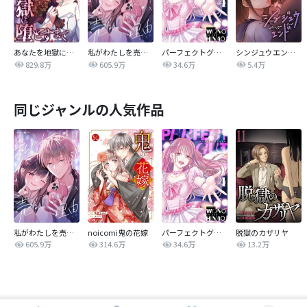
あなたを地獄に堕とすまで
私がわたしを売る理由
パーフェクトグリッター
シンジュウエンド【タテヨミ】
829.8万
605.9万
34.6万
5.4万
同じジャンルの人気作品
私がわたしを売る理由
noicomi鬼の花嫁
パーフェクトグリッター
脱獄のカザリヤ
605.9万
314.6万
34.6万
13.2万