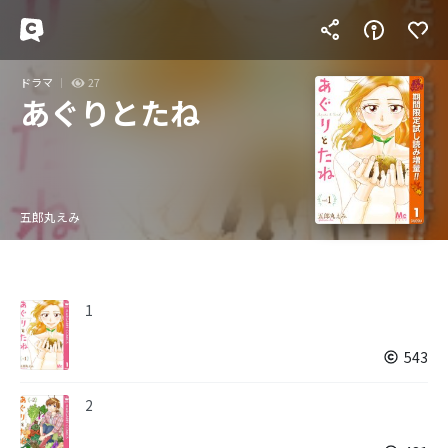
ドラマ
27
あぐりとたね
五郎丸えみ
1
543
2