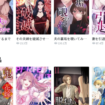
するまで
その夫婦を破滅させるまで
夫の裏垢を覗いてみたら
妻を引退
15.3万
130.1万
87.4万
品