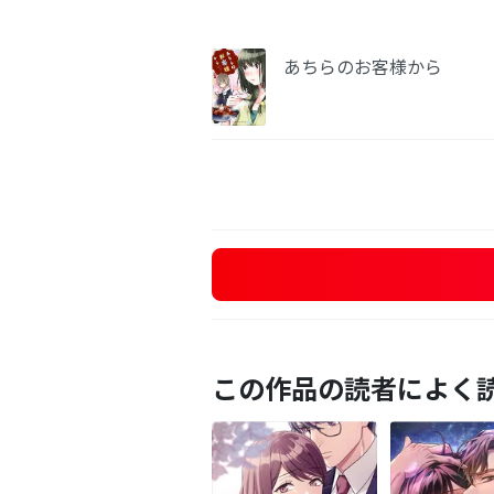
あちらのお客様から
この作品の読者によく