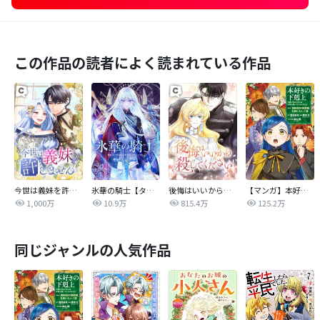
この作品の読者によく読まれている作品
今世は義妹を許しません
氷華の騎士【タテヨミ】
後悔はいいから殺してください
【マンガ】本好きの下剋上 第四部
1,000万
10.9万
815.4万
125.2万
同じジャンルの人気作品