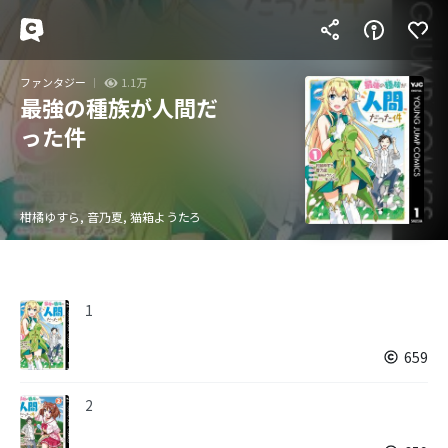
ファンタジー
1.1万
最強の種族が人間だ
った件
柑橘ゆすら, 音乃夏, 猫箱ようたろ
1
659
2