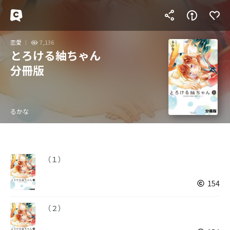
恋愛
7,136
とろける紬ちゃん
分冊版
るかな
（１）
154
（２）