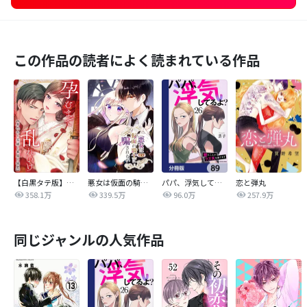
この作品の読者によく読まれている作品
【白黒タテ版】孕むまで乱れいけ～身代わり花嫁と軍服の猛愛
悪女は仮面の騎士に騙されない
パパ、浮気してるよ？娘と二人でクズ夫を捨てます【分冊版】
恋と弾丸
358.1万
339.5万
96.0万
257.9万
同じジャンルの人気作品