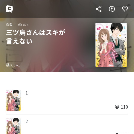
恋愛
874
三ツ島さんはスキが
言えない
橘えいこ
1
110
2