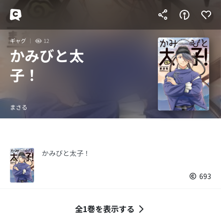
ギャグ
12
かみびと太
子！
まさる
かみびと太子！
693
全1巻を表示する