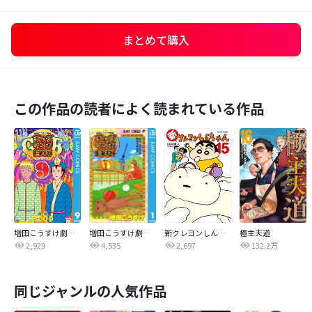
まとめて購入
この作品の読者によく読まれている作品
増田こうすけ劇場 ギャグマンガ日和GB
増田こうすけ劇場 ギャグマンガ日和
新クレヨンしんちゃん
極主夫道
2,929
4,535
2,697
132.2万
同じジャンルの人気作品